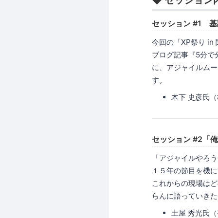
◆ セッション
セッション #1 
今回の「XP祭り i
ブログ記事『5分で
に、アジャイルムー
す。
木下 史彦氏
セッション #2「
「アジャイルやろう
１５年の節目を機に
これからの現場はど
らんに語っていきた
土屋 秀光氏