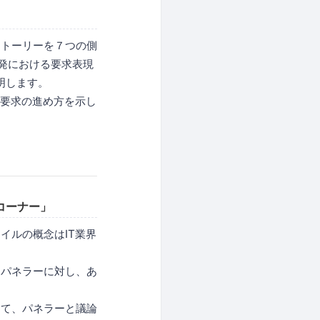
ストーリーを７つの側
ル開発における要求表現
明します。
ル要求の進め方を示し
コーナー」
イルの概念はIT業界
なパネラーに対し、あ
めて、パネラーと議論