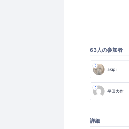
63人の参加者
akipii
平田大作
詳細