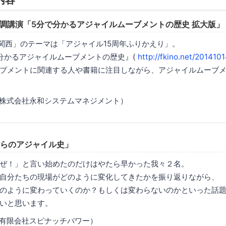
内容
基調講演「5分で分かるアジャイルムーブメントの歴史 拡大版」
n 関西」のテーマは「アジャイル15周年ふりかえり」。
分かるアジャイルムーブメントの歴史』(
http://fkino.net/2014101
ブメントに関連する人や書籍に注目しながら、アジャイルムーブ
（株式会社永和システムマネジメント）
俺らのアジャイル史」
ぜ！」と言い始めたのだけはやたら早かった我々２名。
自分たちの現場がどのように変化してきたかを振り返りながら、
のように変わっていくのか？もしくは変わらないのかといった話
いと思います。
（有限会社スピナッチパワー）