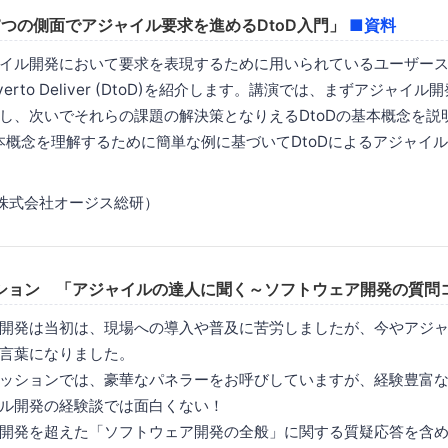
7つの側面でアジャイル要求を進めるDtoD入門」
■資料
イル開発において要求を表現するために用いられているユーザー
verto Deliver (DtoD)を紹介します。講演では、まずアジャイ
し、次いでそれらの課題の解決策となりえるDtoDの基本概念を説
基本概念を理解するために簡単な例に基づいてDtoDによるアジャイ
株式会社オージス総研）
ション 「アジャイルの達人に聞く～ソフトウェア開発の質問
開発は当初は、現場への導入や普及に苦労しましたが、今やアジャ
言葉になりました。
ッションでは、豪華なパネラーをお呼びしていますが、経験豊富
ル開発の経験談では面白くない！
開発を超えた「ソフトウェア開発の全般」に関する質疑応答を含